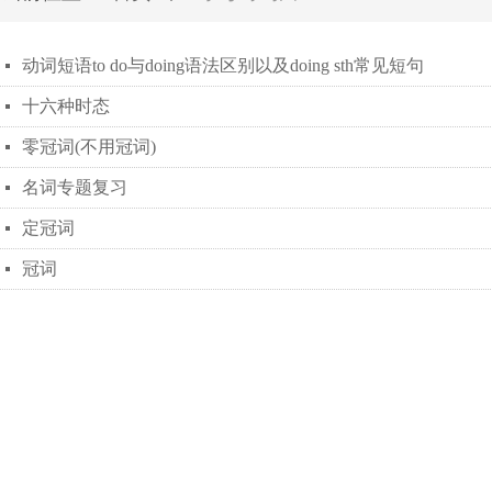
动词短语to do与doing语法区别以及doing sth常见短句
넷
十六种时态
넷
零冠词(不用冠词)
넷
名词专题复习
넷
定冠词
넷
冠词
넷