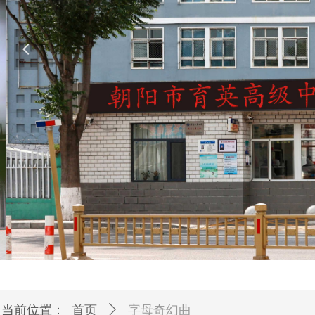
넳
字母奇幻曲
当前位置：
首页
ꄲ